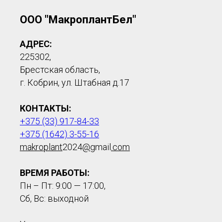
ООО "МакроплантБел"
АДРЕС:
225302,
Брестская область,
г. Кобрин, ул. Штабная д.17
КОНТАКТЫ:
+375 (33) 917-84-33
+375 (1642) 3-55-16
makroplant
2024
@
gmail
.com
ВРЕМЯ РАБОТЫ:
Пн – Пт: 9:00 — 17:00,
Сб, Вс: выходной