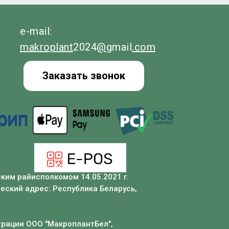
e-mail:
makroplant
2024
@
gmail
.com
Заказать звонок
ким райисполкомом 14.05.2021 г.
еский адрес: Республика Беларусь,
трации ООО "МакроплантБел",