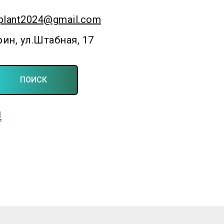
plant2024@gmail.com
рин, ул.Штабная, 17
ПОИСК
Для фермерских и личных подсобных хозяйств
ы
Создаём симфонию полей и садов