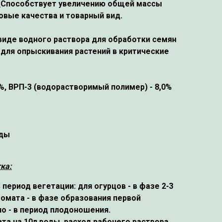
:
Способствует увеличению общей массы
совые качества и товарный вид.
виде водного раствора для обработки семян
 для опрыскивания растений в критические
,5%, ВРП-3 (водорастворимый полимер) - 8,0%
оды
ка:
период вегетации: для огурцов - в фазе 2-3
томата - в фазе образования первой
но - в период плодоношения.
та на 10л воды, расход рабочего раствора