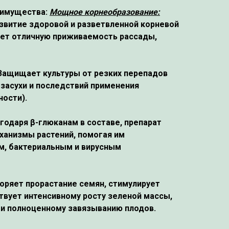
еимущества
:
Мощное корнеобразование:
звитие здоровой и разветвленной корневой
ает отличную приживаемость рассады,
Защищает культуры от резких перепадов
 засухи и последствий применения
ости).
годаря β-глюканам в составе, препарат
ханизмы растений, помогая им
м, бактериальным и вирусным
оряет прорастание семян, стимулирует
твует интенсивному росту зеленой массы,
 и полноценному завязыванию плодов.