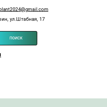
plant2024@gmail.com
рин, ул.Штабная, 17
ПОИСК
Для фермерских и личных подсобных хозяйств
ы
Создаём симфонию полей и садов