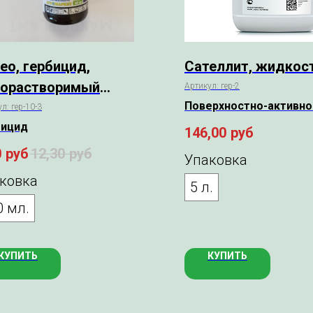
ео, гербицид,
Сателлит, жидкос
орастворимый
Артикул:
гер-2
Поверхностно-активно
центрат.
ул:
гер-10-3
вещество
бицид
146,00
руб
0
руб
12,30
руб
Упаковка
ковка
5 л.
0 мл.
КУПИТЬ
КУПИТЬ