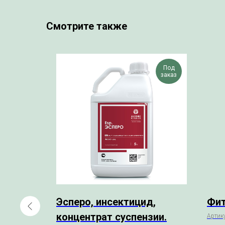
Смотрите также
Под
Под
заказ
заказ
Эсперо, инсектицид,
Фи
концентрат суспензии.
Артик