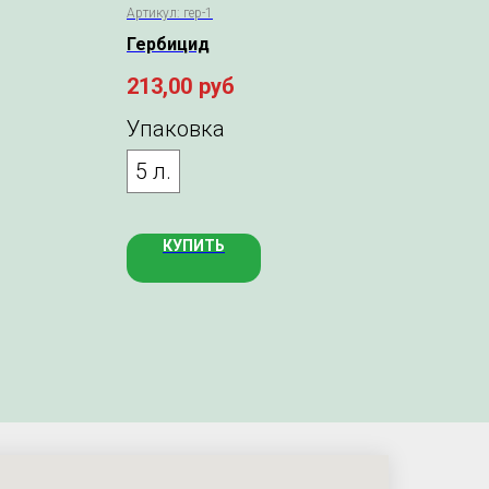
Артикул:
гер-1
Арти
Гербицид
Гер
213,00
руб
300
Упаковка
Уп
5 л.
5 
КУПИТЬ