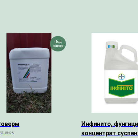
Под
заказ
товерм
Инфинито, фунгици
концентрат суспен
ул:
инс-6