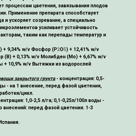
ет процессам цветения, завязывания плодов
ии. Применение препарата способствует
а и ускоряет созревание, а специально
икроэлементов усиливает устойчивость
акторам, таким как перепады температур и
)
+ 9,34% w/v Фосфор
(P
2
O
5
)
+ 12,41% w/v
ор
(B)
+ 0,13% w/v Молибден
(Mo
) + 6,67% w/v
 + 10,9% w/v Вытяжки из водорослей
овощи закрытого грунта
- концентрация: 0,5-
воды - на 1 внесение, перед фазой цветения,
работки/цикл.
ентрация: 1,0-2,5 л/га; 0,1-0,25л/100л воды -
о внесений: перед фазой цветения. 1-3
 Испания.