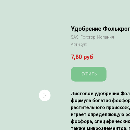
Удобрение Фолькроп 
SAS, Forcrop, Испания
Артикул:
7,80
руб
КУПИТЬ
Листовое удобрения Фоль
формула богатая фосфор
растительного происхож
играет определяющую ро
фосфора, специфических 
также микроэлементов, 