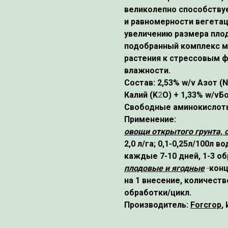
великолепно способству
и равномерности вегетац
увеличению размера плод
подобранный комплекс м
растения к стрессовым ф
влажности.
Состав:
2,53% w/v Азот
(N
Калий
(K
2
O)
+ 1,33% w/vБ
Свободные аминокислоты
Применение:
овощи открытого грунта, 
2,0 л/га; 0,1-0,25л/100л 
каждые 7-10 дней, 1-3 об
плодовые и ягодные
-
конц
на 1 внесение, количеств
обработки/цикл.
Производитель:
Forcrop
,