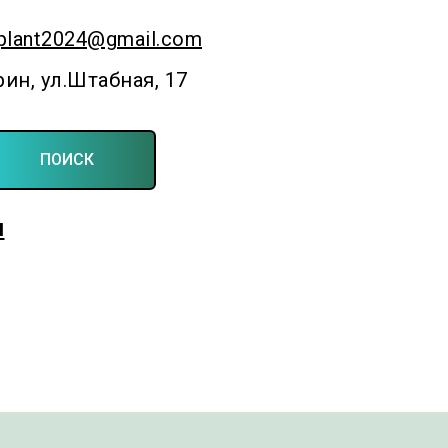
plant2024@gmail.com
рин, ул.Штабная, 17
ПОИСК
Для фермерских и личных подсобных хозяйств
ы
Создаём симфонию полей и садов