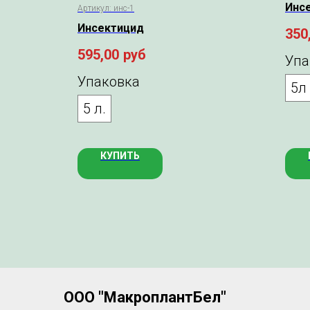
Инс
Артикул:
инс-1
Инсектицид
350
595,00
руб
Упа
Упаковка
5л
5 л.
КУПИТЬ
ООО "МакроплантБел"