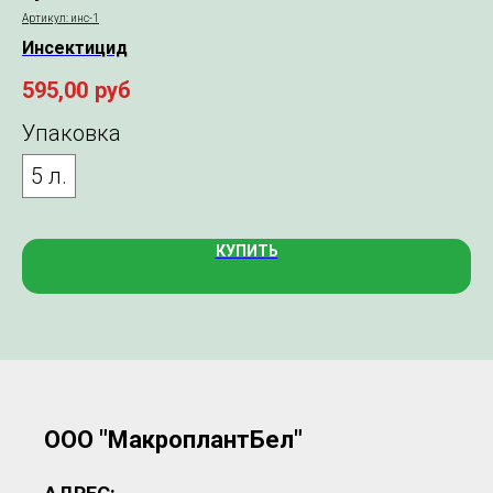
фу
Артикул:
инс-1
Инсектицид
9,
595,00
руб
У
Упаковка
1
5 л.
КУПИТЬ
ООО "МакроплантБел"