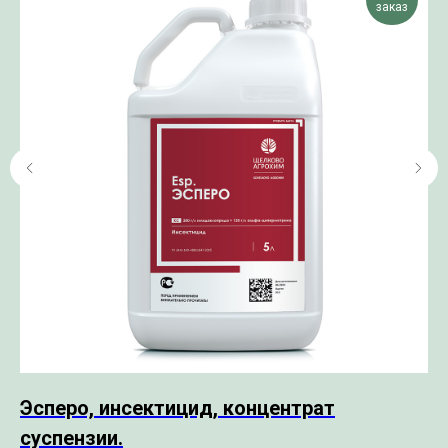
заказ
Эсперо, инсектицид, концентрат
К
суспензии.
Арт