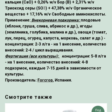
кальция
(CaO)
+ 0,26% w/v Бор
(B)
+ 2,31% w/v
Триоксид серы
(SO
3
)
+ 47,38% w/v Органическое
вещество + 17,16% w/v Свободные аминокислоты.
Применение:
Внекорневая подкормка:
плодовые
(яблоня, груша, слива, абрикос и др.), ягоды
(земляника, голубика, малина и др.), овощи (томат,
лук, перец, огурец, капуста, морковь, салат и др.) -
концентрация: 2-3 л/га - на 1 внесение, количество
внесений: 2-4 / цикл выращивания.
Фертигация (все культуры):
концентрация
: 5-8 л/га
- на 1 внесение, количество внесений: 4-8
подкормок, каждые 7-15 дней в зависимости от
культуры.
Производитель:
Forcrop
, Испания.
Смотрите также
Под