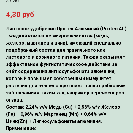
Артикул:
4,30
руб
Листовое удобрения Протек Алюминий (Protec AL)
- жидкий комплекс микроэлементов (медь,
железо, марганец и цинк), имеющий специально
подобранный состав для правильного как
листового и корневого питания
. Также оказывает
эффективное фунгистатическоое действие за
счёт содержания лигносульфоната алюминия,
который повышает собственный иммунитет
растения для лучшего противостояния грибковым
заболеваниям таким как, например переноспороз
огурца.
Состав:
2,24% w/v Медь
(Cu)
+ 2,56% w/v Железо
(Fe)
+ 0,96% w/v Марганец
(Mn)
+ 0,64% w/v
Цинк
(Zn)
+ Лигносульфонаты алюминия.
Применение: