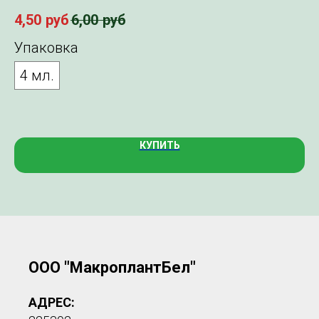
Ин
4,50
руб
6,00
руб
75
Упаковка
У
4 мл.
5
КУПИТЬ
ООО "МакроплантБел"
АДРЕС: