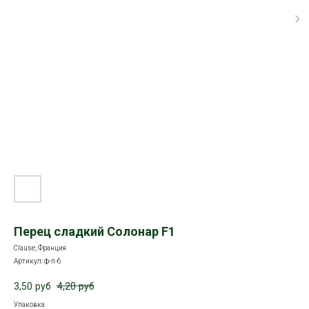
Перец сладкий Солонар F1
Clause, Франция
Артикул:
ф-п-6
3,50
руб
4,20
руб
Упаковка