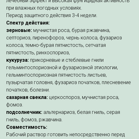
лечебный эффект и высокая фунгицидная активность
при влажных погодных условиях.
Период защитного действия 3-4 недели.
Спектр действия:
зерновые:
мучнистая роса, бурая ржавчина,
септориоз, пиренофороз, чернь колоса, фузариоз
колоса, темно-бурая пятнистость, сетчатая
пятнистость, ринхоспориоз,
кукуруза:
прикорневые и стеблевые гнили
гельминтоспориозной и фузариозной этиологии,
гельминтоспориозная пятнистость листьев,
пузырчатая головня, фузариоз початков, плесневение
початков, болезни.
сахарная свекла:
церкоспороз, мучнистая роса,
фомоз.
подсолнечник:
альтернариоз, белая гниль, серая
гниль, фомоз, ржавчина.
Совместимость:
Рабочий раствор готовить непосредственно перед