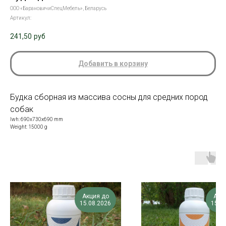
ООО «БарановичиСпецМебель», Беларусь
Артикул:
241,50
руб
Добавить в корзину
Будка сборная из массива сосны для средних пород
собак
lwh: 690x730x690 mm
Weight: 15000 g
Акция до
Акц
15.08.2026
15.0