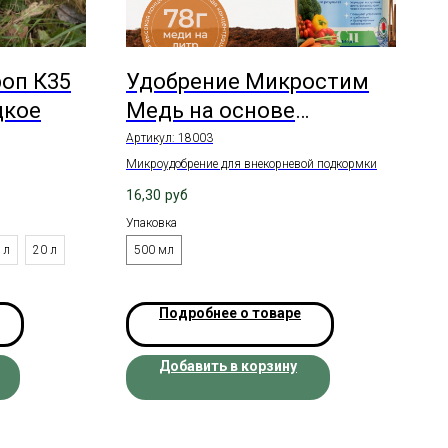
оп К35
Удобрение Микростим
дкое
Медь на основе
гидрогумата, жидкое
Артикул:
18003
Микроудобрение для внекорневой подкормки
16,30
руб
Упаковка
 л
20 л
500 мл
Подробнее о товаре
Добавить в корзину