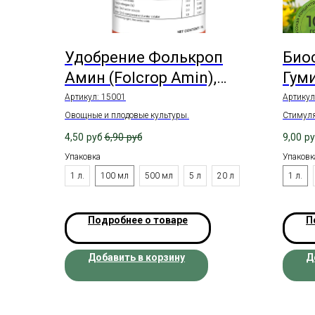
Удобрение Фолькроп
Био
Амин (Folcrop Amin),
Гуми
жидкое
жид
Артикул:
15001
Артикул
Овощные и плодовые культуры.
Стимуля
4,50
руб
6,90
руб
9,00
р
Упаковка
Упаковк
1 л.
100 мл
500 мл
5 л
20 л
1 л.
Подробнее о товаре
П
Добавить в корзину
Д