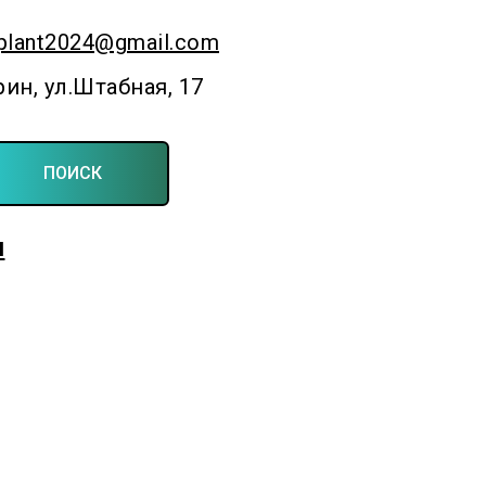
plant2024@gmail.com
рин, ул.Штабная, 17
ПОИСК
Для фермерских и личных подсобных хозяйств
ы
Создаём симфонию полей и садов