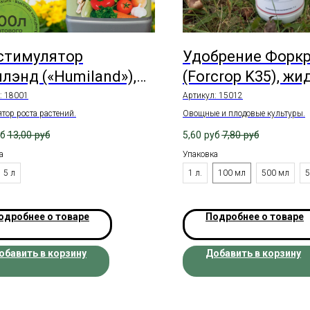
стимулятор
Удобрение Форкр
лэнд («Humiland»),
(Forcrop K35), жи
кое
:
18001
Артикул:
15012
тор роста растений.
Овощные и плодовые культуры.
уб
13,00
руб
5,60
руб
7,80
руб
а
Упаковка
5 л
1 л.
100 мл
500 мл
5
одробнее о товаре
Подробнее о товаре
обавить в корзину
Добавить в корзину