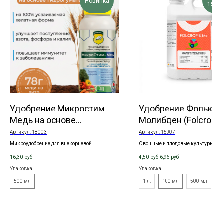
Новинка
15.0
Удобрение Микростим
Удобрение Фолькро
Медь на основе
Молибден (Folcrop B
гидрогумата, жидкое
жидкое
Артикул:
18003
Артикул:
15007
Микроудобрение для внекорневой
Овощные и плодовые культуры.
подкормки
16,30
руб
4,50
руб
6,96
руб
Упаковка
Упаковка
500 мл
1 л.
100 мл
500 мл
5