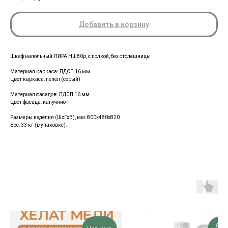
Добавить в корзину
Шкаф напольный ЛИРА НШ80р, с полкой, без столешницы
Материал каркаса:
ЛДСП 16 мм
Цвет каркаса: пепел (серый)
Материал фасадов: ЛДСП 16 мм
Цвет фасада: капучино
Размеры изделия (ШхГхВ), мм:
800х480х820
Вес: 33 кг (в упаковке).
Акц