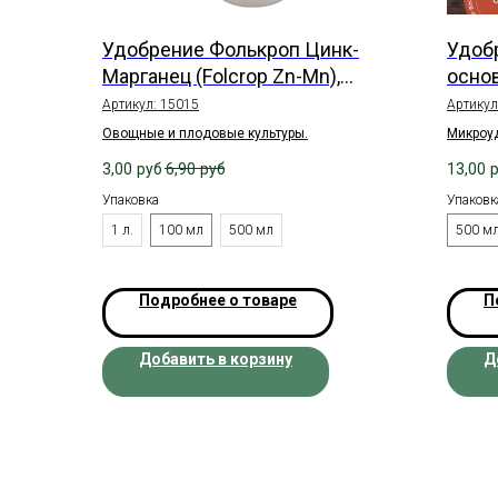
Удобрение Фолькроп Цинк-
Удоб
Марганец (Folcrop Zn-Mn),
осно
жидкое
Артикул:
15015
Артикул
Овощные и плодовые культуры.
Микроу
3,00
руб
6,90
руб
13,00
Упаковка
Упаковк
1 л.
100 мл
500 мл
500 м
Подробнее о товаре
П
Добавить в корзину
Д