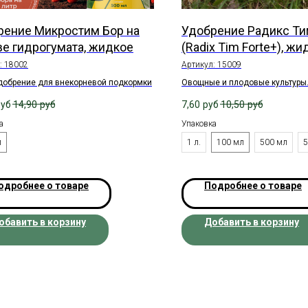
рение Микростим Бор на
Удобрение Радикс Ти
ве гидрогумата, жидкое
(Radix Tim Forte+), жи
:
18002
Артикул:
15009
добрение для внекорневой подкормки
Овощные и плодовые культуры
руб
14,90
руб
7,60
руб
10,50
руб
а
Упаковка
л
1 л.
100 мл
500 мл
5
одробнее о товаре
Подробнее о товаре
обавить в корзину
Добавить в корзину