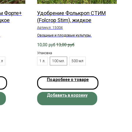
м Форте+
Удобрение Фолькроп СТИМ
дкое
(Folcrop Stim), жидкое
Артикул:
15004
.
Овощные и плодовые культуры.
10,00
руб
13,00
руб
Упаковка
 л
1 л.
100 мл.
500 мл
Подробнее о товаре
Добавить в корзину