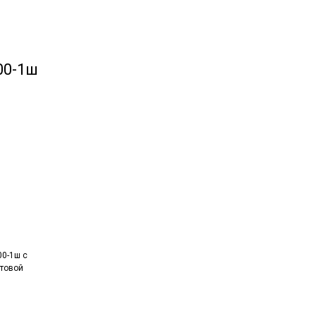
00-1ш
0-1ш с
товой