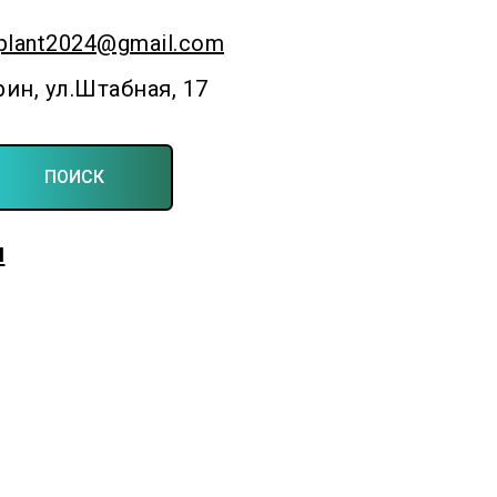
plant2024@gmail.com
рин, ул.Штабная, 17
ПОИСК
Для фермерских и личных подсобных хозяйств
ы
Создаём симфонию полей и садов