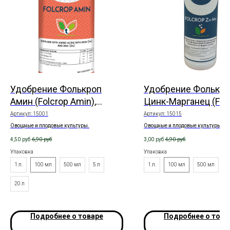
Удобрение Фолькроп
Удобрение Фолькр
Амин (Folcrop Amin),
Цинк-Марганец (Fol
жидкое
Zn-Mn), жидкое
Артикул:
15001
Артикул:
15015
Овощные и плодовые культуры.
Овощные и плодовые культуры.
4,50
руб
6,90
руб
3,00
руб
6,90
руб
Упаковка
Упаковка
1 л.
100 мл
500 мл
5 л
1 л.
100 мл
500 мл
20 л
Подробнее о товаре
Подробнее о това