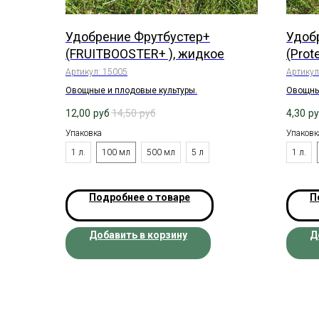
Удобрение Фрутбустер+
Удоб
(FRUITBOOSTER+ ), жидкое
(Prot
Артикул:
15005
Артикул
Овощные и плодовые культуры.
Овощны
12,00
руб
14,50
руб
4,30
р
Упаковка
Упаковк
1 л.
100 мл
500 мл
5 л
1 л.
Подробнее о товаре
П
Добавить в корзину
Д