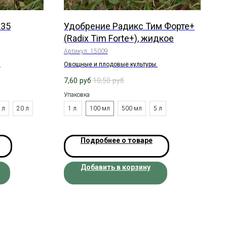
К35
Удобрение Радикс Тим Форте+
(Radix Tim Forte+), жидкое
Артикул:
15009
.
Овощные и плодовые культуры.
7,60
руб
10,50
руб
Упаковка
 л
20 л
1 л.
100 мл
500 мл
5 л
Подробнее о товаре
Добавить в корзину