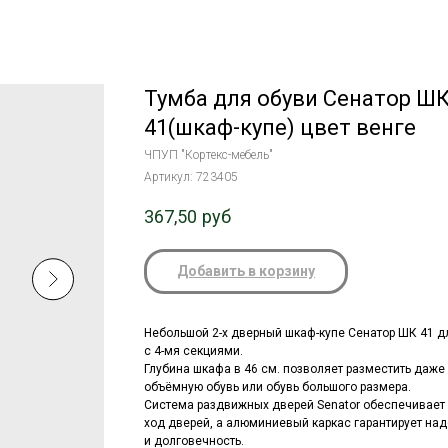
Тумба для обуви Сенатор Ш
41(шкаф-купе) цвет венге
ЧПУП "Кортекс-мебель"
Артикул:
723405
367,50
руб
Добавить в корзину
Небольшой 2-х дверный шкаф-купе Сенатор ШК 41 д
с 4-мя секциями.
Глубина шкафа в 46 см. позволяет разместить даже
объёмную обувь или обувь большого размера.
Система раздвижных дверей Senator обеспечивает
ход дверей, а алюминиевый каркас гарантирует на
и долговечность.