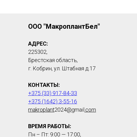
ООО "МакроплантБел"
АДРЕС:
225302,
Брестская область,
г. Кобрин, ул. Штабная д.17
КОНТАКТЫ:
+375 (33) 917-84-33
+375 (1642) 3-55-16
makroplant
2024
@
gmail
.com
ВРЕМЯ РАБОТЫ:
Пн – Пт: 9:00 — 17:00,