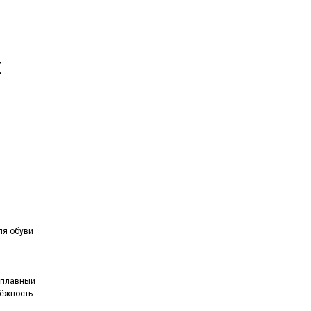
К
ля обуви
 плавный
дёжность