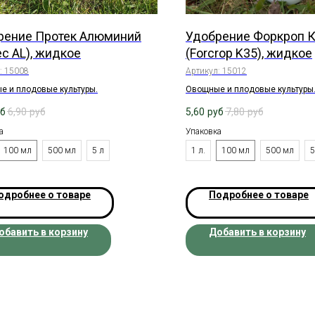
рение Протек Алюминий
Удобрение Форкроп 
ec AL), жидкое
(Forcrop K35), жидкое
:
15008
Артикул:
15012
е и плодовые культуры.
Овощные и плодовые культуры
уб
6,90
руб
5,60
руб
7,80
руб
а
Упаковка
100 мл
500 мл
5 л
1 л.
100 мл
500 мл
5
одробнее о товаре
Подробнее о товаре
обавить в корзину
Добавить в корзину