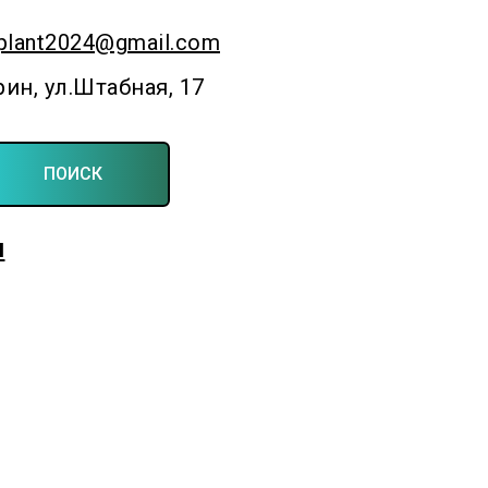
plant2024@gmail.com
рин, ул.Штабная, 17
ПОИСК
Для фермерских и личных подсобных хозяйств
ы
Создаём симфонию полей и садов