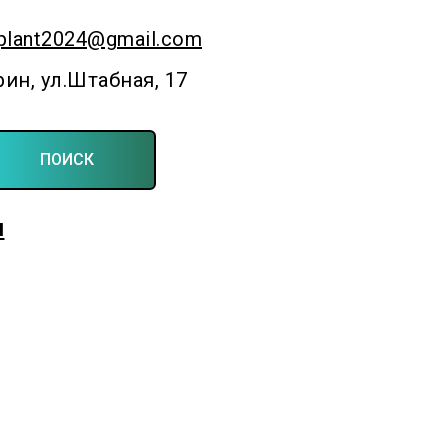
plant2024@gmail.com
рин, ул.Штабная, 17
ПОИСК
Для фермерских и личных подсобных хозяйств
ы
Создаём симфонию полей и садов