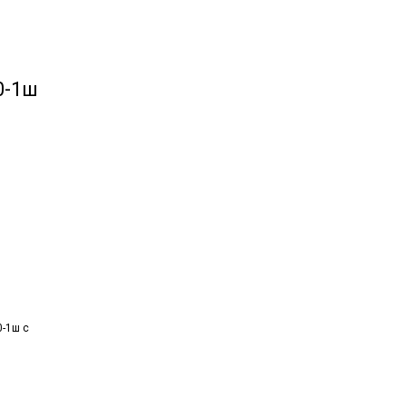
0-1ш
-1ш с