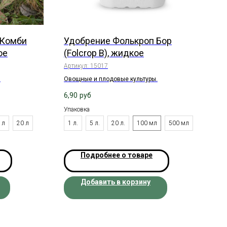
 Комби
Удобрение Фолькроп Бор
ое
(Folcrop B), жидкое
Артикул:
15017
.
Овощные и плодовые культуры.
6,90
руб
Упаковка
 л
20 л
1 л.
5 л.
20 л.
100 мл
500 мл
Подробнее о товаре
Добавить в корзину