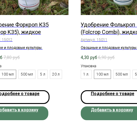
рение Форкроп К35
Удобрение Фолькроп
rop K35), жидкое
(Folcrop Combi), жидк
:
15012
Артикул:
15011
е и плодовые культуры.
Овощные и плодовые культуры
уб
7,80
руб
4,30
руб
6,90
руб
а
Упаковка
100 мл
500 мл
5 л
20 л
1 л.
100 мл
500 мл
5
одробнее о товаре
Подробнее о товаре
обавить в корзину
Добавить в корзину