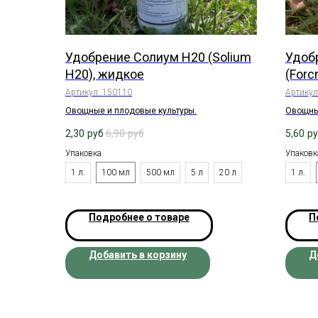
Удобрение Солиум Н20 (Solium
Удоб
H20), жидкое
(Forc
Артикул:
150110
Артикул
Овощные и плодовые культуры.
Овощны
2,30
руб
6,90
руб
5,60
р
Упаковка
Упаковк
1 л.
100 мл
500 мл
5 л
20 л
1 л.
Подробнее о товаре
П
Добавить в корзину
Д