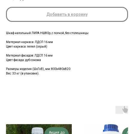
Добавить в корзину
Шкаф напольный ЛИРА НШ80р, с полкой, без столешницы
Материал каркаса:
ЛДСП 16 мм
Цвет каркаса: пепел (серый)
Материал фасадов: ЛДСП 16 мм
Цвет фасада: дуб сонома
Размеры изделия (ШхГхВ), мм:
800х480х820
Вес: 33 кг (в упаковке).
Акция до
Акц