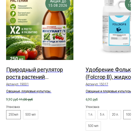
Акция до
Акц
15.08.2026
15.0
Природный регулятор
Удобрение Фолькро
роста растений
(Folcrop B), жидкое
ИММУНАКТ для овощей
Артикул:
19001
Артикул:
15017
(огурца и томата)
Овощные, плодовые культуры.
Овощные и плодовые культуры.
9,90
руб
11,00
руб
6,90
руб
Упаковка
Упаковка
250мл
500 мл
1 л.
5 л.
20 л.
100 мл
500 мл