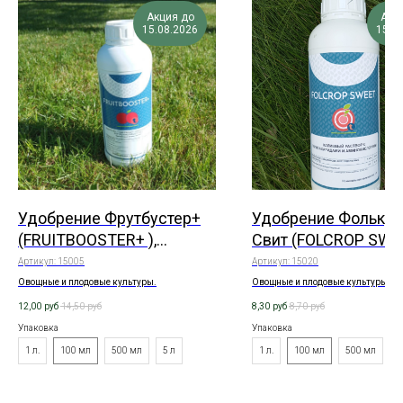
Акция до
Акц
15.08.2026
15.0
Удобрение Фрутбустер+
Удобрение Фолькр
(FRUITBOOSTER+ ),
Свит (FOLCROP SWEE
жидкое
жидкое
Артикул:
15005
Артикул:
15020
Овощные и плодовые культуры.
Овощные и плодовые культуры.
12,00
руб
14,50
руб
8,30
руб
8,70
руб
Упаковка
Упаковка
1 л.
100 мл
500 мл
5 л
1 л.
100 мл
500 мл
5