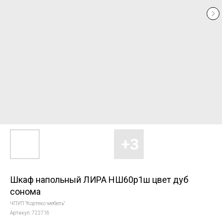
Шкаф напольный ЛИРА НШ60р1ш цвет дуб
сонома
ЧПУП "Кортекс-мебель"
Артикул:
722716