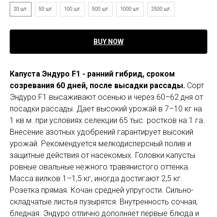
20 шт.
50 шт.
100 шт.
500 шт.
1000 шт.
2500 шт.
BUY NOW
Капуста Эндуро F1 - ранний гибрид, сроком
созревания 60 дней, после высадки рассады.
Сорт
Эндуро F1 высаживают осенью и через 60–62 дня от
посадки рассады. Дает высокий урожай в 7–10 кг на
1 кв.м. при условиях селекции 65 тыс. ростков на 1 га.
Внесение азотных удобрений гарантирует высокий
урожай. Рекомендуется мелкодисперсный полив и
защитные действия от насекомых. Головки капусты
ровные овальные нежного травянистого оттенка.
Масса вилков 1–1,5 кг, иногда достигают 2,5 кг.
Розетка прямая. Кочан средней упругости. Сильно-
складчатые листья пузырятся. Внутренность сочная,
бледная. Эндуро отлично дополняет первые блюда и